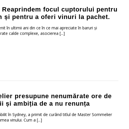
: Reaprindem focul cuptorului pentru
 și pentru a oferi vinuri la pachet.
t în ultimii ani din ce în ce mai apreciate în baruri și
ate calde complexe, asocierea [...]
melier presupune nenumărate ore de
ii și ambiția de a nu renunța
abilit în Sydney, a primit de curând titlul de Master Sommelier
umea vinului. Cum a [...]