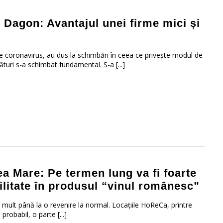
 Dagon: Avantajul unei firme mici și
de coronavirus, au dus la schimbări în ceea ce privește modul de
ri s-a schimbat fundamental. S-a [...]
ea Mare: Pe termen lung va fi foarte
litate în produsul “vinul românesc”
mult până la o revenire la normal. Locațiile HoReCa, printre
robabil, o parte [...]