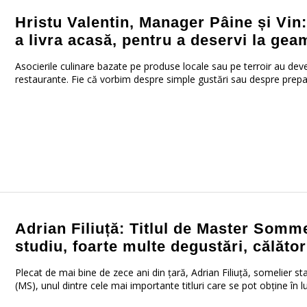
Hristu Valentin, Manager Pâine și Vin
a livra acasă, pentru a deservi la geam
Asocierile culinare bazate pe produse locale sau pe terroir au deveni
restaurante. Fie că vorbim despre simple gustări sau despre prepar
Adrian Filiuță: Titlul de Master Som
studiu, foarte multe degustări, călător
Plecat de mai bine de zece ani din țară, Adrian Filiuță, somelier st
(MS), unul dintre cele mai importante titluri care se pot obține în l