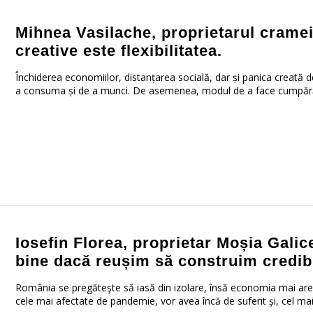
Mihnea Vasilache, proprietarul cramei
creative este flexibilitatea.
Închiderea economiilor, distanțarea socială, dar și panica creată 
a consuma și de a munci. De asemenea, modul de a face cumpărătu
Iosefin Florea, proprietar Moșia Galic
bine dacă reușim să construim credibi
România se pregăteşte să iasă din izolare, însă economia mai are 
cele mai afectate de pandemie, vor avea încă de suferit și, cel mai p