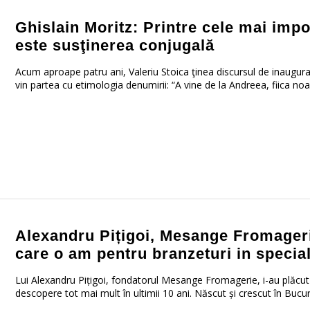
Ghislain Moritz: Printre cele mai impor
este susţinerea conjugală
Acum aproape patru ani, Valeriu Stoica ţinea discursul de inaugura
vin partea cu etimologia denumirii: “A vine de la Andreea, fiica noast
Alexandru Pițigoi, Mesange Fromagerie
care o am pentru branzeturi in special
Lui Alexandru Pițigoi, fondatorul Mesange Fromagerie, i-au plăcut
descopere tot mai mult în ultimii 10 ani. Născut și crescut în Bucureșt