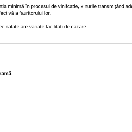
a minimă în procesul de vinifcatie, vinurile transmițând adev
tivă a fauritorului lor.
cinătate are variate facilități de cazare.
cramă