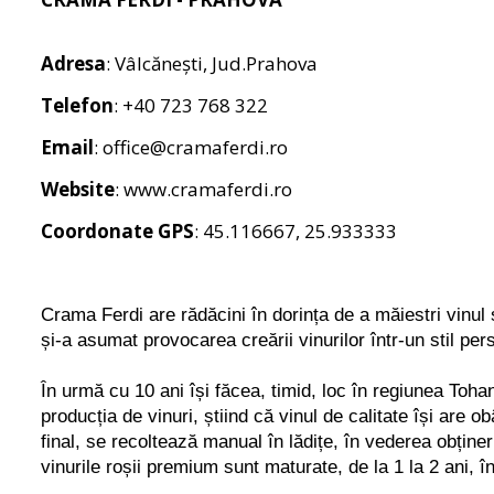
Adresa
: Vâlcănești, Jud.Prahova
Telefon
: +40 723 768 322
Email
:
office@cramaferdi.ro
Website
:
www.cramaferdi.ro
Coordonate GPS
: 45.116667, 25.933333
Crama Ferdi are rădăcini în dorința de a măiestri vinul ș
și-a asumat provocarea creării vinurilor într-un stil pe
În urmă cu 10 ani își făcea, timid, loc în regiunea Toha
producția de vinuri, știind că vinul de calitate își are o
final, se recoltează manual în lădițe, în vederea obținer
vinurile roșii premium sunt maturate, de la 1 la 2 ani, în