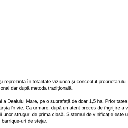
i reprezintă în totalitate viziunea și conceptul proprietarului
rsonal dar după metoda tradițională.
ni a Dealului Mare, pe o suprafață de doar 1,5 ha. Prioritatea
bârșia în vie. Ca urmare, după un atent proces de îngrijire a vi
ii unor struguri de prima clas
ă
. Sistemul de vinificație este
 barrique-uri de stejar.