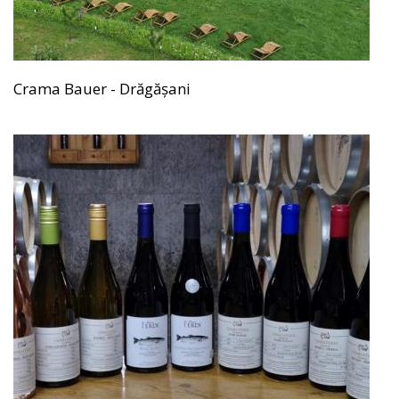
Crama Bauer - Drăgășani