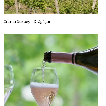
Crama Ştirbey - Drăgășani