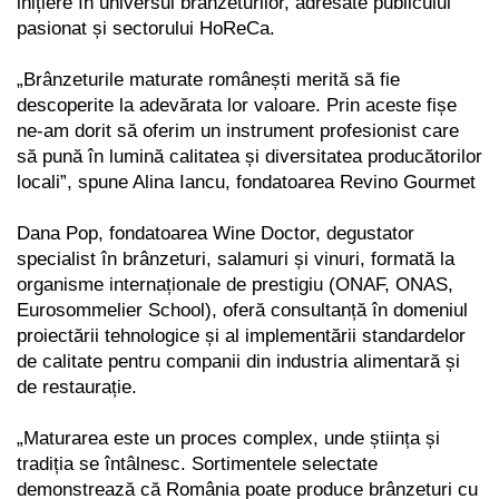
inițiere în universul brânzeturilor, adresate publicului
pasionat și sectorului HoReCa.
„Brânzeturile maturate românești merită să fie
descoperite la adevărata lor valoare. Prin aceste fișe
ne-am dorit să oferim un instrument profesionist care
să pună în lumină calitatea și diversitatea producătorilor
locali”, spune Alina Iancu, fondatoarea Revino Gourmet
Dana Pop, fondatoarea Wine Doctor, degustator
specialist în brânzeturi, salamuri și vinuri, formată la
organisme internaționale de prestigiu (ONAF, ONAS,
Eurosommelier School), oferă consultanță în domeniul
proiectării tehnologice și al implementării standardelor
de calitate pentru companii din industria alimentară și
de restaurație.
„Maturarea este un proces complex, unde știința și
tradiția se întâlnesc. Sortimentele selectate
demonstrează că România poate produce brânzeturi cu