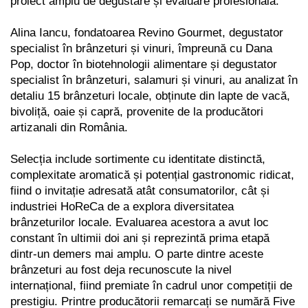
proiect amplu de degustare și evaluare profesională.
Alina Iancu, fondatoarea Revino Gourmet, degustator
specialist în brânzeturi și vinuri, împreună cu Dana
Pop, doctor în biotehnologii alimentare și degustator
specialist în brânzeturi, salamuri și vinuri, au analizat în
detaliu 15 brânzeturi locale, obținute din lapte de vacă,
bivoliță, oaie și capră, provenite de la producători
artizanali din România.
Selecția include sortimente cu identitate distinctă,
complexitate aromatică și potențial gastronomic ridicat,
fiind o invitație adresată atât consumatorilor, cât și
industriei HoReCa de a explora diversitatea
brânzeturilor locale. Evaluarea acestora a avut loc
constant în ultimii doi ani și reprezintă prima etapă
dintr-un demers mai amplu. O parte dintre aceste
brânzeturi au fost deja recunoscute la nivel
internațional, fiind premiate în cadrul unor competiții de
prestigiu. Printre producătorii remarcați se numără Five