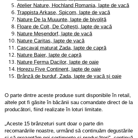
Atelier Nature, Hochland Romania, lapte de vacă
Trappista Arkase, Spicom, lapte de vacă
Nature De la Muuunte, lapte de bivoliță
Floare de Colț, De Colțești, lapte de vacă
Nature Meșendorf, lapte de vacă
Nature Caritas, lapte de vacă
Cașcaval maturat Zada, lapte de capră
Nature Baier, lapte de capră
Nature Ferma Dacilor, lapte de oaie
Horezu Five Continent, lapte de oaie
Brânză de burduf, Zada, lapte de vacă și oaie
O parte dintre aceste produse sunt disponibile în retail,
altele pot fi găsite în băcănii sau comandate direct de la
producători, fiind realizate în loturi limitate.
„Aceste 15 brânzeturi sunt doar o parte din
recomanările noastre, urmând să continuăm degustările
și să prezentăm noi sortimente și producători”, continuă