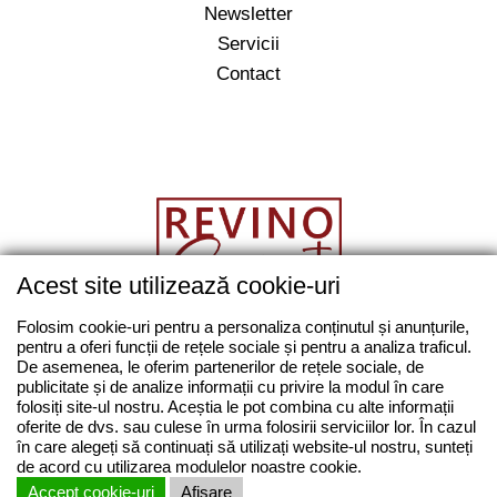
Newsletter
Servicii
Contact
Acest site utilizează cookie-uri
salut@revino.ro
Folosim cookie-uri pentru a personaliza conținutul și anunțurile,
pentru a oferi funcții de rețele sociale și pentru a analiza traficul.
0743862874
De asemenea, le oferim partenerilor de rețele sociale, de
publicitate și de analize informații cu privire la modul în care
folosiți site-ul nostru. Aceștia le pot combina cu alte informații
oferite de dvs. sau culese în urma folosirii serviciilor lor. În cazul
în care alegeți să continuați să utilizați website-ul nostru, sunteți
© REVINO ROMANIA 2014 - 2026 | Toate drepturile
de acord cu utilizarea modulelor noastre cookie.
rezervate |
Termeni si conditii
|
ANPC
Accept cookie-uri
Afisare