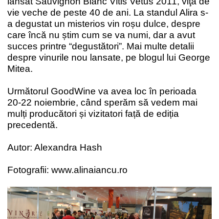
lansat Sauvignon Blanc Vitis Vetus 2011, viţă de
vie veche de peste 40 de ani. La standul Alira s-
a degustat un misterios vin roșu dulce, despre
care încă nu știm cum se va numi, dar a avut
succes printre “degustători”. Mai multe detalii
despre vinurile nou lansate, pe blogul lui
George
Mitea.
Următorul GoodWine va avea loc în perioada
20-22 noiembrie, când sperăm să vedem mai
mulți producători și vizitatori față de ediția
precedentă.
Autor: Alexandra Hash
Fotografii:
www.alinaiancu.ro