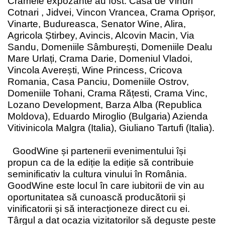
Cramele expozante au fost: Casa de Vinuri
Cotnari , Jidvei, Vincon Vrancea, Crama Oprișor,
Vinarte, Budureasca, Senator Wine, Alira,
Agricola Știrbey, Avincis, Alcovin Macin, Via
Sandu, Domeniile Sâmburești, Domeniile Dealu
Mare Urlați, Crama Darie, Domeniul Vladoi,
Vincola Averești, Wine Princess, Cricova
Romania, Casa Panciu, Domeniile Ostrov,
Domeniile Tohani, Crama Rățesti, Crama Vinc,
Lozano Development, Barza Alba (Republica
Moldova), Eduardo Miroglio (Bulgaria) Azienda
Vitivinicola Malgra (Italia), Giuliano Tartufi (Italia).
GoodWine și partenerii evenimentului își
propun ca de la ediție la ediție să contribuie
seminificativ la cultura vinului în România.
GoodWine este locul în care iubitorii de vin au
oportunitatea să cunoască producătorii și
vinificatorii și să interacționeze direct cu ei.
Târgul a dat ocazia vizitatorilor să deguste peste