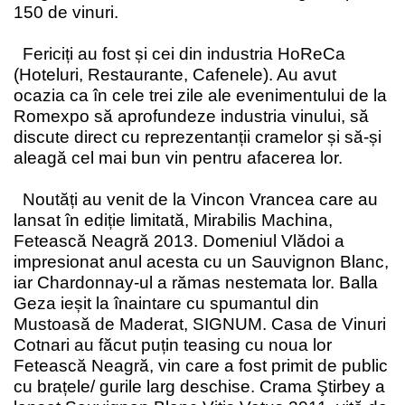
150 de vinuri.
Fericiți au fost și cei din industria HoReCa
(Hoteluri, Restaurante, Cafenele). Au avut
ocazia ca în cele trei zile ale evenimentului de la
Romexpo să aprofundeze industria vinului, să
discute direct cu reprezentanții cramelor și să-și
aleagă cel mai bun vin pentru afacerea lor.
Noutăți au venit de la Vincon Vrancea care au
lansat în ediție limitată, Mirabilis Machina,
Fetească Neagră 2013. Domeniul Vlădoi a
impresionat anul acesta cu un Sauvignon Blanc,
iar Chardonnay-ul a rămas nestemata lor. Balla
Geza ieșit la înaintare cu spumantul din
Mustoasă de Maderat, SIGNUM. Casa de Vinuri
Cotnari au făcut puțin teasing cu noua lor
Fetească Neagră, vin care a fost primit de public
cu brațele/ gurile larg deschise. Crama Ştirbey a