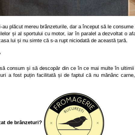
 i-au plăcut mereu brânzeturile, dar a început să
le consume
lelor
ș
i al sportului cu motor, iar în paralel a dezvoltat o af
casa lui
ș
i nu simte că s-a rupt niciodată de această țară.
?
ut să consum
ș
i să descopăr din ce în ce mai multe în ultimii
uri a fost pu
ț
in facilitată și de faptul că nu mănânc carne
zat de brânzeturi?