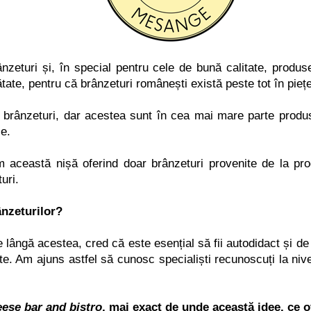
ânzeturi
ș
i, în special pentru cele de bună calitate, prod
nătate, pentru că brânzeturi române
ș
ti există peste tot în pie
ț
brânzeturi, dar acestea sunt în cea mai mare parte produse 
le.
m această ni
ș
ă oferind doar brânzeturi provenite de la prod
uri.
ânzeturilor?
e lângă acestea, cred că este esen
ț
ial să fii autodidact
ș
i de
tate. Am ajuns astfel să cunosc speciali
ș
ti recunoscu
ț
i la niv
ese bar and bistro
, mai exact de unde această idee, ce o