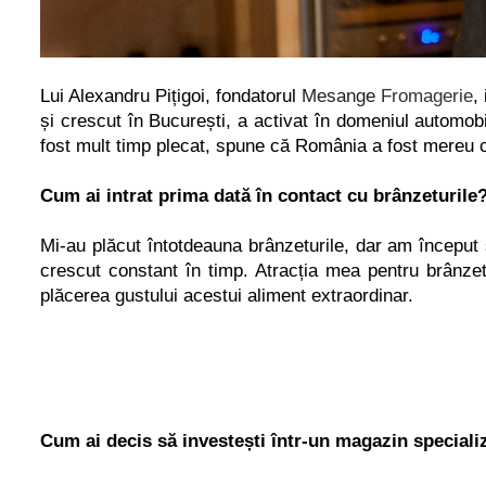
Lui Alexandru Pițigoi, fondatorul
M
e
sange
Fromagerie
,
și crescut în București, a activat în domeniul
automobi
fost mult timp plecat, spune că România a fost mereu 
Cum ai intrat prima dată în contact cu brânzeturile
Mi-au plăcut întotdeauna brânzeturile, dar am încep
crescut constant în timp. Atrac
ț
ia mea pentru brânzet
plăcerea gustului acestui aliment extraordinar.
Cum ai decis să investești într-un magazin speciali