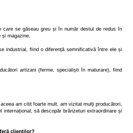
use care se găseau greu
ș
i în număr destul de redus în
e
ș
i magazine.
industrial, fiind o diferen
ț
ă semnificativă între ele
ș
i
ucători artizani (ferme, speciali
ș
ti în maturare), fiind
 aceea am citit foarte mult, am vizitat mul
ț
i producători,
el interna
ț
ional, să descopăr brânzeturi extraordinare
ș
i
feră
clien
ților?