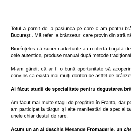
Totul a pornit de la pasiunea pe care o am pentru br
Bucure
ș
ti. Mă refer la brânzeturi care provin din străi
Bineîn
ț
eles că supermarketurile au o ofertă bogată de 
cele autentice, produse manual după metode tradi
ț
iona
M-am gândit că ar fi o bună oportunitate să acoperi
convins că există mai mul
ț
i doritori de astfel de brânzet
Ai făcut studii de specialitate pentru degustarea br
Am făcut mai multe stagii de pregătire în Fran
ț
a, dar p
am participat la târguri
ș
i alte manifestări de speciali
unele chiar destul de rare.
Acum un an ai deschis
Me
sange
Fromagerie, un
che