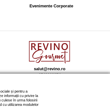
Evenimente Corporate
salut@revino.ro
0743862874
sociale și pentru a
e informații cu privire la
 culese în urma folosirii
ord cu utilizarea modulelor