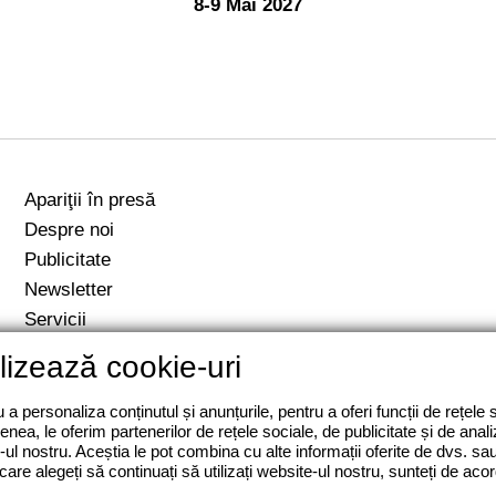
8-9 Mai 2027
Apariţii în presă
Despre noi
Publicitate
Newsletter
Servicii
Contact
ilizează cookie-uri
a personaliza conținutul și anunțurile, pentru a oferi funcții de rețele 
nea, le oferim partenerilor de rețele sociale, de publicitate și de analiz
e-ul nostru. Aceștia le pot combina cu alte informații oferite de dvs. sau
în care alegeți să continuați să utilizați website-ul nostru, sunteți de ac