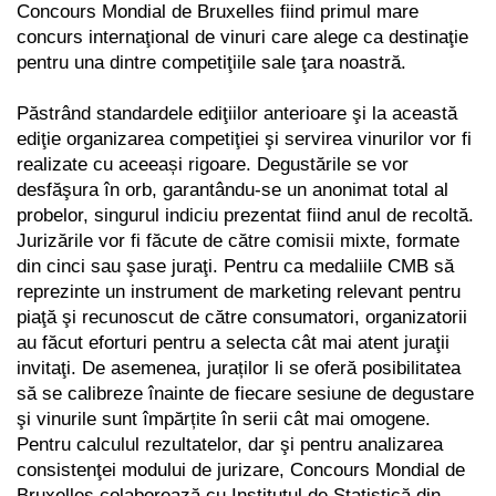
Concours Mondial de Bruxelles fiind primul
mare
concurs internaţional de vinuri care alege ca destinaţie
pentru una dintre competiţiile sale ţara
noastră.
Păstrând standardele ediţiilor anterioare şi la această
ediţie organizarea competiţiei şi servirea
vinurilor vor fi
realizate cu aceeași rigoare. Degustările se vor
desfăşura în orb, garantându-se un
anonimat total al
probelor, singurul indiciu prezentat fiind anul de recoltă.
Jurizările vor fi făcute de
către comisii mixte, formate
din cinci sau şase juraţi. Pentru ca medaliile CMB să
reprezinte un
instrument de marketing relevant pentru
piaţă şi recunoscut de către consumatori, organizatorii
au
făcut eforturi pentru a selecta cât mai atent juraţii
invitaţi. De asemenea, juraților li se oferă
posibilitatea
să se calibreze înainte de fiecare sesiune de degustare
şi vinurile sunt împărțite în serii
cât mai omogene.
Pentru calculul rezultatelor, dar şi pentru analizarea
consistenţei modului de
jurizare, Concours Mondial de
Bruxelles colaborează cu Institutul de Statistică din