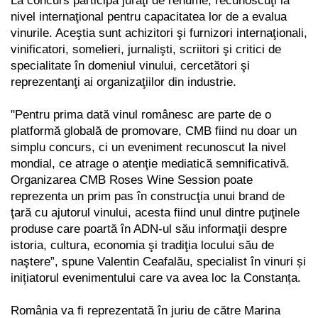
La concurs participă juraţi de renume, recunoscuţi la
nivel
internaţional pentru capacitatea lor de a evalua
vinurile. Aceştia sunt achizitori şi furnizori
internaţionali,
vinificatori, somelieri, jurnalişti, scriitori şi critici de
specialitate în domeniul vinului,
cercetători şi
reprezentanţi ai organizaţiilor din industrie.
"
Pentru prima dată vinul românesc are parte de o
platformă globală de promovare, CMB fiind nu doar un
simplu concurs, ci un eveniment recunoscut la nivel
mondial, ce atrage o atenţie mediatică semnificativă.
Organizarea CMB Roses Wine Session poate
reprezenta un prim pas în construcţia unui brand de
ţară cu ajutorul vinului, acesta fiind unul dintre puţinele
produse care poartă în ADN-ul său informaţii despre
istoria, cultura, economia şi tradiţia locului său de
naştere”, spune Valentin Ceafalău, specialist în vinuri și
inițiatorul evenimentului care va avea loc la Constanța.
România va fi reprezentată în juriu de către Marina