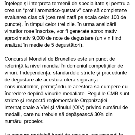
înţelege şi interpreta termenii de specialitate şi pentru a
crea un “profil aromatico-gustativ”
care să completeze
evaluarea clasică (cea realizată pe scala celor 100 de
puncte). În timpul celor trei
zile, în urma analizării
vinurilor rose înscrise, vor fi generate aproximativ
aproximativ 9,000 de note
de degustare (un vin fiind
analizat în medie de 5 degustători).
Concursul Mondial de Bruxelles este un punct de
referinţă la nivel mondial în domeniul
competițiilor de
vinuri. Independenţa, standardele stricte şi procedurile
de degustare ale acestuia
oferă siguranţa
consumatorilor, permiţându-le acestora să cumpere cu
încredere deplină vinurile
medaliate. Regulile CMB sunt
stricte şi respectă reglementările Organizaţiei
internaţionale a Viei şi
Vinului (OIV) privind numărul de
medalii, care nu trebuie să depăşească 30% din
numărul probelor.