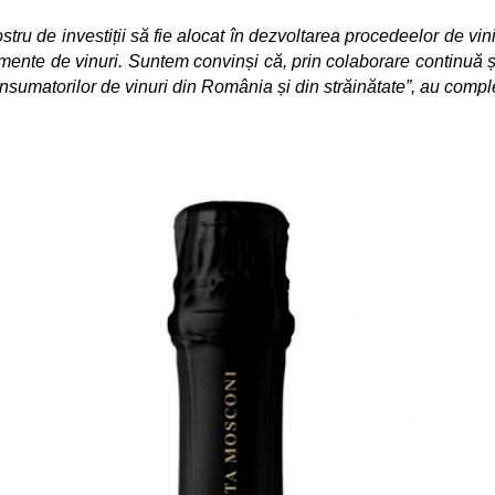
ru de investiții să fie alocat în dezvoltarea procedeelor de vinif
rtimente de vinuri. Suntem convinși că, prin colaborare continuă
onsumatorilor de vinuri din România și din străinătate”, au com