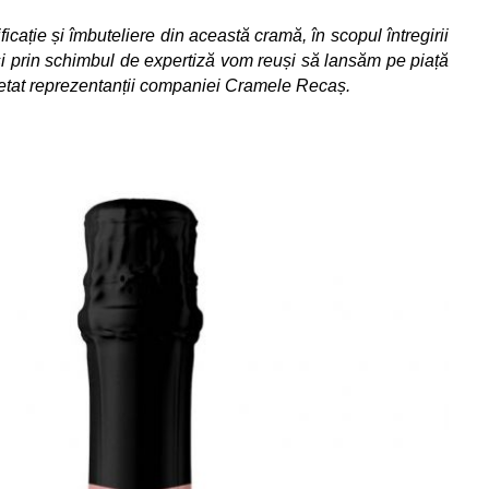
icație și îmbuteliere din această cramă, în scopul întregirii
 și prin schimbul de expertiză vom reuși să lansăm pe piață
pletat reprezentanții companiei Cramele Recaș.