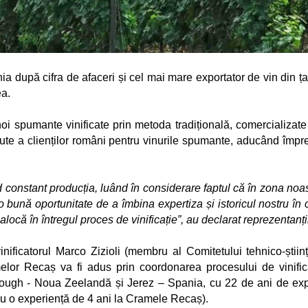
nia după cifra de afaceri și cel mai mare exportator de vin din 
ea.
 spumante vinificate prin metoda tradițională, comercializate l
ute a clienților români pentru vinurile spumante, aducând împreu
constant producția, luând în considerare faptul că în zona noast
bună oportunitate de a îmbina expertiza și istoricul nostru în c
locă în întregul proces de vinificație”, au declarat reprezentan
ificatorul Marco Zizioli (membru al Comitetului tehnico-științi
lor Recaș va fi adus prin coordonarea procesului de vinificare 
orough - Noua Zeelandă și Jerez – Spania, cu 22 de ani de exp
, cu o experiență de 4 ani la Cramele Recaș).