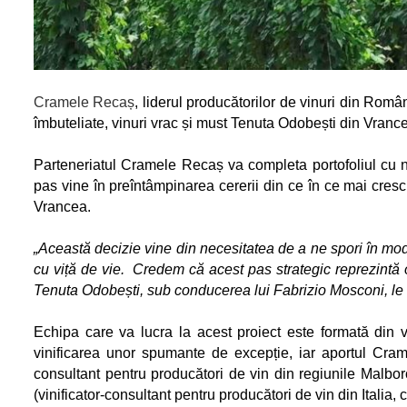
Cramele Recaș
, liderul producătorilor de vinuri din Româ
îmbuteliate, vinuri vrac și must Tenuta Odobești din Vranc
Parteneriatul Cramele Recaș va completa portofoliul cu noi
pas vine în preîntâmpinarea cererii din ce în ce mai cresc
Vrancea.
„Această decizie vine din necesitatea de a ne spori în mod 
cu viță de vie.
Credem că acest pas strategic reprezintă o 
Tenuta Odobești, sub conducerea lui Fabrizio Mosconi, le a
Echipa care va lucra la acest proiect este formată din vin
vinificarea unor spumante de excepție, iar aportul Crame
consultant pentru producători de vin din regiunile Malb
(vinificator-consultant pentru producători de vin din Italia