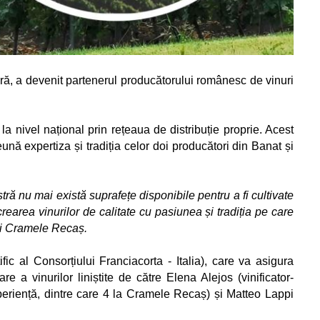
țară, a devenit partenerul producătorului românesc de vinuri
a nivel național prin rețeaua de distribuție proprie. Acest
nă expertiza și tradiția celor doi producători din Banat și
ră nu mai există suprafețe disponibile pentru a fi cultivate
rearea vinurilor de calitate cu pasiunea și tradiția pe care
ții Cramele Recaș.
fic al Consorțiului Franciacorta - Italia), care va asigura
a vinurilor liniștite de către Elena Alejos (vinificator-
eriență, dintre care 4 la Cramele Recaș) și Matteo Lappi