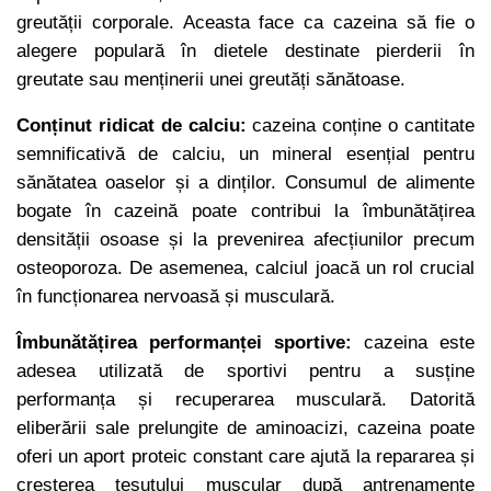
greutății corporale. Aceasta face ca cazeina să fie o
alegere populară în dietele destinate pierderii în
greutate sau menținerii unei greutăți sănătoase.
Conținut ridicat de calciu:
cazeina conține o cantitate
semnificativă de calciu, un mineral esențial pentru
sănătatea oaselor și a dinților. Consumul de alimente
bogate în cazeină poate contribui la îmbunătățirea
densității osoase și la prevenirea afecțiunilor precum
osteoporoza. De asemenea, calciul joacă un rol crucial
în funcționarea nervoasă și musculară.
Îmbunătățirea performanței sportive:
cazeina este
adesea utilizată de sportivi pentru a susține
performanța și recuperarea musculară. Datorită
eliberării sale prelungite de aminoacizi, cazeina poate
oferi un aport proteic constant care ajută la repararea și
creșterea țesutului muscular după antrenamente