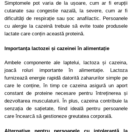
Simptomele pot varia de la ușoare, cum ar fi erupții
cutanate sau congestie nazală, la severe, cum ar fi
dificultăți de respirație sau șoc anafilactic. Persoanele
cu alergie la cazeină trebuie să evite toate produsele
lactate care conțin această proteină.
Importanța lactozei și cazeinei în alimentație
Ambele componente ale laptelui, lactoza și cazeina,
joacă roluri importante în alimentație. Lactoza
furnizează energie rapidă datorită zaharurilor simple pe
care le conține, în timp ce cazeina asigură un aport
constant de proteine necesare pentru întreținerea și
dezvoltarea musculaturii. În plus, cazeina contribuie la
senzația de sațietate, fiind ideală pentru persoanele
care încearcă să gestioneze greutatea corporală.
Alternative pentru persoanele cu intoleranță la