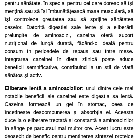
pentru sănătate, în special pentru cei care doresc să își
mențină sau să își îmbunătățească masa musculară, să
își controleze greutatea sau să sprijine sănătatea
oaselor. Datorită digestiei sale lente și a eliberării
prelungite de aminoacizi, cazeina oferă suport
nutrițional de lungă durată, făcând-o ideală pentru
consum în perioadele de repaus sau între mese.
Integrarea cazeinei în dieta zilnică poate aduce
beneficii semnificative, contribuind la un stil de viață
sănătos și activ.
Eliberare lentă a aminoacizilor:
unul dintre cele mai
notabile beneficii ale cazeinei este digestia sa lentă.
Cazeina formează un gel în stomac, ceea ce
încetinește descompunerea și absorbția ei. Aceasta
duce la o eliberare treptată și constantă a aminoacizilor
în sânge pe parcursul mai multor ore. Acest lucru este
deosebit de benefic pentru menținerea sintezei proteice