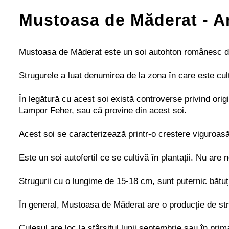
Mustoasa de Măderat - A
Mustoasa de Măderat este un soi autohton românesc de v
Strugurele a luat denumirea de la zona în care este cul
În legătură cu acest soi există controverse privind orig
Lampor Feher, sau că provine din acest soi.
Acest soi se caracterizează printr-o creștere viguroasă,
Este un soi autofertil ce se cultivă în plantații. Nu are 
Strugurii cu o lungime de 15-18 cm, sunt puternic bătuț
În general, Mustoasa de Măderat are o producție de stru
Culesul are loc la sfârșitul lunii septembrie sau în prim