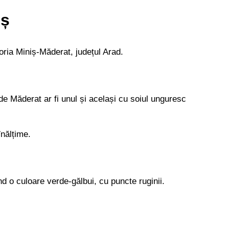
iș
oria Miniș-Măderat, județul Arad.
 de Măderat ar fi unul și același cu soiul unguresc
înălțime.
d o culoare verde-gălbui, cu puncte ruginii.