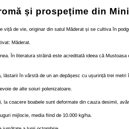
romă și prospețime din Min
iță de vie, originar din satul Măderat și se cultiva în podg
tivat: Măderat.
inea. În literatura străină este acreditată ideea că Mustoasa
 lăstarii în vârstă de un an depășesc cu ușurință trei metri 
nevoie de alte soiuri polenizatoare.
i, la coacere boabele sunt deformate din cauza desimii, avân
guri mijlocie, media fiind de 10.000 kg/ha.
a jumătate a lunii octombrie.