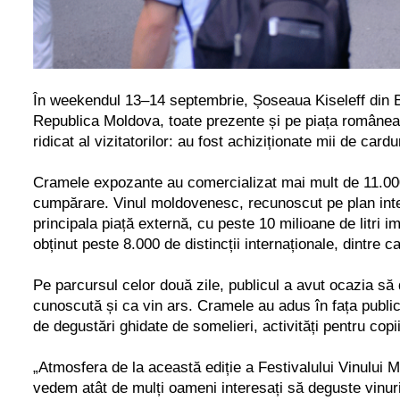
În weekendul 13–14 septembrie, Șoseaua Kiseleff din B
Republica Moldova, toate prezente și pe piața româneasc
ridicat al vizitatorilor: au fost achiziționate mii de ca
Cramele expozante au comercializat mai mult de 11.000 d
cumpărare.
Vinul moldovenesc, recunoscut pe plan inte
principala piață externă, cu peste 10 milioane de litri 
obținut peste 8.000 de distincții internaționale, dintre 
Pe parcursul celor două zile, publicul a avut ocazia să 
cunoscută și ca vin ars. Cramele au adus în fața publicul
de degustări ghidate de somelieri, activități pentru cop
„Atmosfera de la această ediție a Festivalului Vinului 
vedem atât de mulți oameni interesați să deguste vinuril