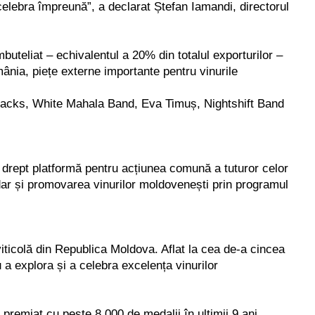
celebra împreună”, a declarat Ștefan Iamandi, directorul
buteliat – echivalentul a 20% din totalul exporturilor –
nia, piețe externe importante pentru vinurile
no Jacks, White Mahala Band, Eva Timuș, Nightshift Band
d drept platformă pentru acțiunea comună a tuturor celor
, dar și promovarea vinurilor moldovenești prin programul
iticolă din Republica Moldova. Aflat la cea de-a cincea
ru a explora și a celebra excelența vinurilor
premiat cu peste 8.000 de medalii în ultimii 9 ani.