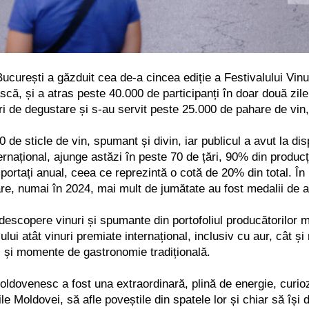
ucurești a găzduit cea de-a cincea ediție a Festivalului Vi
ă, și a atras peste 40.000 de participanți în doar două zile
rduri de degustare și s-au servit peste 25.000 de pahare de vi
e sticle de vin, spumant și divin, iar publicul a avut la di
rnațional, ajunge astăzi în peste 70 de țări, 90% din produc
importați anual, ceea ce reprezintă o cotă de 20% din total.
În
care, numai în 2024, mai mult de jumătate au fost medalii de a
descopere vinuri și spumante din portofoliul producătorilor mo
ui atât vinuri premiate internațional, inclusiv cu aur, cât și n
ii și momente de gastronomie tradițională.
Moldovenesc a fost una extraordinară, plină de energie, curi
e Moldovei, să afle poveștile din spatele lor și chiar să își