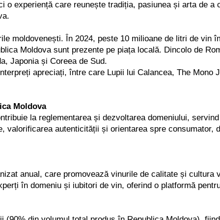
o experiență care reunește tradiția, pasiunea și arta de a 
va.
e moldovenești. În 2024, peste 10 milioane de litri de vin îm
lica Moldova sunt prezente pe piața locală. Dincolo de Româ
a, Japonia și Coreea de Sud.
i interpreți apreciați, între care Lupii lui Calancea, The Mo
lica Moldova
contribuie la reglementarea și dezvoltarea domeniului, servin
le, valorificarea autenticității și orientarea spre consumator
zat anual, care promovează vinurile de calitate și cultura v
experți în domeniu și iubitori de vin, oferind o platformă pent
ii (90% din volumul total produs în Republica Moldova), fiind 