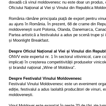
dovadă că vinul moldovenesc nu este doar un produs, ci 
Oficiului Național al Viei și Vinului din Republica Moldo
România rămâne principala piață de export pentru vinuril
au ajuns în România. În prezent, 68 de crame din Repub
moldovenești sunt Polonia, Olanda, Danemarca, Canad
Partea artistică a festivalului a adus pe scenă trupe ș
și Moonlight Breakfast.
Despre Oficiul Național al Viei și Vinului din Repub
ONVV este expertul nr. 1 în sectorul vitivinicol, care 
implicați în creșterea competitivității produselor vinico
și brandul național „Wine of Moldova”.
Despre Festivalul Vinului Moldovenesc
Festivalul Vinului Moldovenesc este un eveniment organi
ediție, festivalul a adus laolaltă producători de vinuri, 
moldovenești.
Vinul Moldovei este exportat în peste 70 de țări ale lum