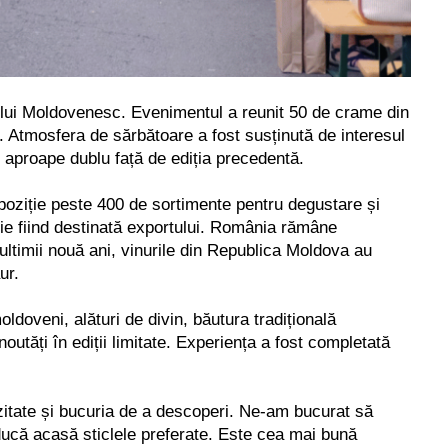
nului Moldovenesc.
Evenimentul a reunit 50 de crame din
. Atmosfera de sărbătoare a fost susținută de interesul
n, aproape dublu față de ediția precedentă.
spoziție peste 400 de sortimente pentru degustare și
ție fiind destinată exportului. România rămâne
 ultimii nouă ani, vinurile din Republica Moldova au
ur.
ldoveni, alături de divin, băutura tradițională
outăți în ediții limitate. Experiența a fost completată
ozitate și bucuria de a descoperi. Ne-am bucurat să
 ducă acasă sticlele preferate. Este cea mai bună