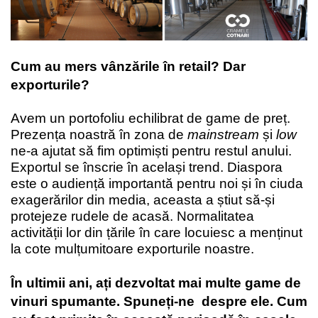
Cum au mers vânzările în retail? Dar
exporturile?
Avem un portofoliu echilibrat de game de preț.
Prezența noastră în zona de
mainstream
și
low
ne-a ajutat să fim optimiști pentru restul anului.
Exportul se înscrie în același trend. Diaspora
este o audiență importantă pentru noi și în ciuda
exagerărilor din media, aceasta a știut să-și
protejeze rudele de acasă. Normalitatea
activității lor din țările în care locuiesc a menținut
la cote mulțumitoare exporturile noastre.
În ultimii ani, ați dezvoltat mai multe game de
vinuri spumante. Spuneți-ne
despre ele. Cum