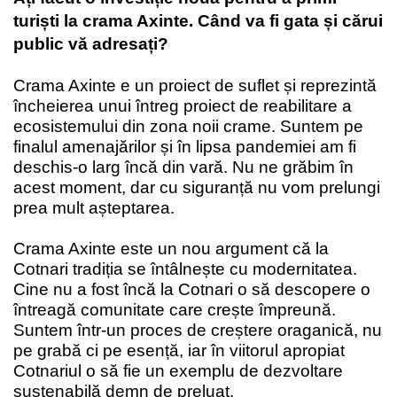
turiști la crama Axinte. Când va fi gata și cărui
public vă adresați?
Crama Axinte e un proiect de suflet și reprezintă
încheierea unui întreg proiect de reabilitare a
ecosistemului din zona noii crame. Suntem pe
finalul amenajărilor și în lipsa pandemiei am fi
deschis-o larg încă din vară. Nu ne grăbim în
acest moment, dar cu siguranță nu vom prelungi
prea mult așteptarea.
Crama Axinte este un nou argument că la
Cotnari tradiția se întâlnește cu modernitatea.
Cine nu a fost încă la Cotnari o să descopere o
întreagă comunitate care crește împreună.
Suntem într-un proces de creștere oraganică, nu
pe grabă ci pe esență, iar în viitorul apropiat
Cotnariul o să fie un exemplu de dezvoltare
sustenabilă demn de preluat.