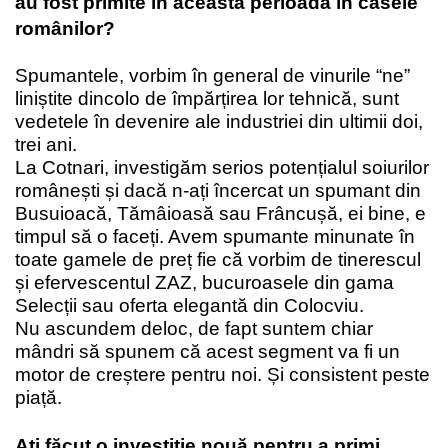
au fost primite în această perioadă în casele
românilor?
Spumantele, vorbim în general de vinurile “ne”
liniștite dincolo de împărțirea lor tehnică, sunt
vedetele în devenire ale industriei din ultimii doi,
trei ani.
La Cotnari, investigăm serios potențialul soiurilor
românești și dacă n-ați încercat un spumant din
Busuioacă, Tămâioasă sau Frâncușă, ei bine, e
timpul să o faceți.
Avem spumante minunate în
toate gamele de preț fie că vorbim de tinerescul
și efervescentul ZAZ, bucuroasele din gama
Selecții sau oferta elegantă din Colocviu.
Nu ascundem deloc, de fapt suntem chiar
mândri să spunem că acest segment va fi un
motor de creștere pentru noi. Și consistent peste
piață.
Ați făcut o investiție nouă pentru a primi