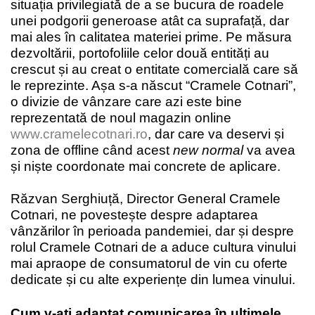
situația privilegiată de a se bucura de roadele
unei podgorii generoase atât ca suprafață, dar
mai ales în calitatea materiei prime. Pe măsura
dezvoltării, portofoliile celor două entități au
crescut și au creat o entitate comercială care să
le reprezinte. Așa s-a născut “Cramele Cotnari”,
o divizie de vânzare care azi este bine
reprezentată de noul magazin online
www.cramelecotnari.ro
, dar care va deservi și
zona de offline când acest
new normal
va avea
și niște coordonate mai concrete de aplicare.
Răzvan Serghiuță, Director General Cramele
Cotnari, ne povestește despre adaptarea
vânzărilor în perioada pandemiei, dar și despre
rolul Cramele Cotnari de a aduce cultura vinului
mai apraope de consumatorul de vin cu oferte
dedicate și cu alte experiențe din lumea vinului.
Cum v-ați adaptat comunicarea în ultimele