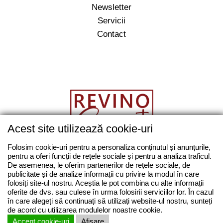
Newsletter
Servicii
Contact
Acest site utilizează cookie-uri
salut@revino.ro
Folosim cookie-uri pentru a personaliza conținutul și anunțurile,
pentru a oferi funcții de rețele sociale și pentru a analiza traficul.
0743862874
De asemenea, le oferim partenerilor de rețele sociale, de
publicitate și de analize informații cu privire la modul în care
folosiți site-ul nostru. Aceștia le pot combina cu alte informații
oferite de dvs. sau culese în urma folosirii serviciilor lor. În cazul
în care alegeți să continuați să utilizați website-ul nostru, sunteți
© REVINO ROMANIA 2014 - 2026 | Toate drepturile
de acord cu utilizarea modulelor noastre cookie.
rezervate |
Termeni si conditii
|
ANPC
Accept cookie-uri
Afisare