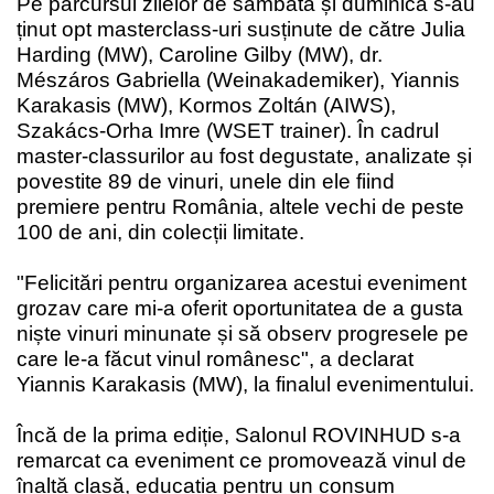
Pe parcursul zilelor de sâmbătă și duminică s-au
ținut opt masterclass-uri susținute de către
Julia
Harding (MW)
,
Caroline Gilby (MW)
, dr.
Mészáros Gabriella (
Weinakademiker
),
Yiannis
Karakasis (MW)
,
Kormos Zoltán (AIWS)
,
Szakács-Orha Imre (WSET trainer)
. În cadrul
master-classurilor au fost degustate, analizate și
povestite 89 de vinuri, unele din ele fiind
premiere pentru România, altele vechi de peste
100 de ani, din colecții limitate.
"Felicitări pentru organizarea acestui eveniment
grozav care mi-a oferit oportunitatea de a gusta
niște vinuri minunate și să observ progresele pe
care le-a făcut vinul românesc", a declarat
Yiannis Karakasis (MW), la finalul evenimentului.
Încă de la prima ediție, Salonul ROVINHUD s-a
remarcat ca eveniment ce promovează vinul de
înaltă clasă, educația pentru un consum