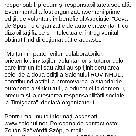
responsabil, precum și responsabilitatea socială.
Evenimentul a fost organizat, asemeni primei
ediții, de voluntari, în beneficiul Asociației “Ceva
de Spus”, o organizație de autoreprezentanți cu
dizabilități fizice și intelectuale, întreg venitul
obținut fiind direcționat către aceasta.
“Mulțumim partenerilor, colaboratorilor,
prietenilor, invitaților, voluntarilor și tuturor celor
care într-un fel sau altul au sprijinit derularea
celei de-a doua ediții a Salonului ROVINHUD,
contribuind astfel la promovarea la standarde
europene a viniculturii, a educației în domeniu,
precum și la creșterea responsabilității sociale,
la Timișoara”, declară organizatorii.
Pentru mai multe informații accesați
www.salonul.net
. Persoana de contact este:
Zoltán Szövérdfi-Szép, e-mail: