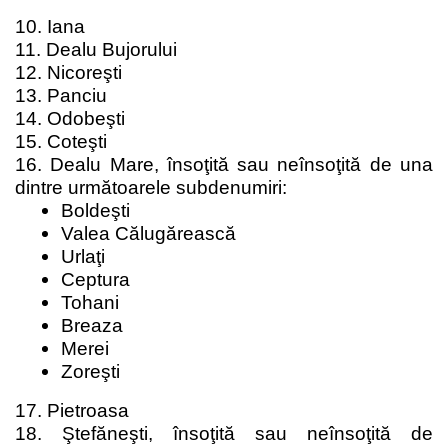
10. Iana
11. Dealu Bujorului
12. Nicoreşti
13. Panciu
14. Odobeşti
15. Coteşti
16. Dealu Mare, însoţită sau neînsoţită de una
dintre următoarele subdenumiri:
Boldeşti
Valea Călugărească
Urlaţi
Ceptura
Tohani
Breaza
Merei
Zoreşti
17. Pietroasa
18. Ştefăneşti, însoţită sau neînsoţită de