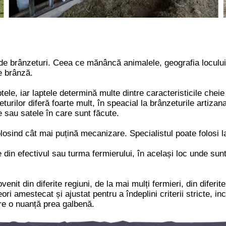
a de brânzeturi. Ceea ce mănâncă animalele, geografia locul
de brânză.
le, iar laptele determină multe dintre caracteristicile cheie
nzeturilor diferă foarte mult, în speacial la brânzeturile arti
 sau satele în care sunt făcute.
olosind cât mai puțină mecanizare. Specialistul poate folosi 
e din efectivul sau turma fermierului, în același loc unde sunt
venit din diferite regiuni, de la mai mulți fermieri, din diferit
ori amestecat și ajustat pentru a îndeplini criterii stricte, in
are o nuanță prea galbenă.