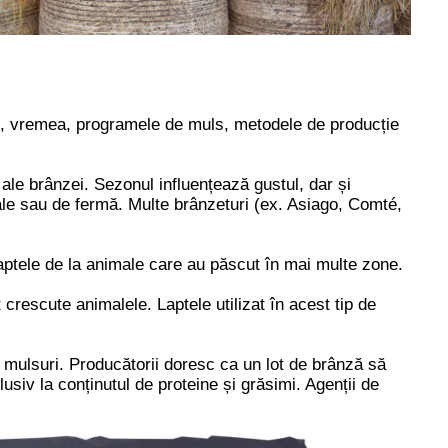
ui, vremea, programele de muls, metodele de producție
 ale brânzei. Sezonul influențează gustul, dar și
zanale sau de fermă. Multe brânzeturi (ex. Asiago, Comté,
laptele de la animale care au păscut în mai multe zone.
 crescute animalele. Laptele utilizat în acest tip de
e mulsuri.
Producătorii doresc ca un lot de brânză să
clusiv la conținutul de proteine și grăsimi.
Agenții de