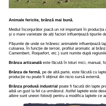
Animale fericite, brânză mai bună.
Mediul înconjurător joacă un rol important în producți
și o mare varietate de alți factori influențează tipurile 
Pășunile de unde se hrănesc animalele influențează lapte
culoarea. În funcție de terroir, profilul aromatic al brâ
Camembert, Roquefort, etc.) sunt numite după regiunile
Brânza artizanală
este făcută în loturi mici, manual, f
Brânza de fermă
, pe de altă parte, este făcută cu lapt
producție nu poate fi obținut din nicio sursă externă.
Brânza produsă industrial
poate fi facută din lapte pro
aibă un gust la fel ca următorul. Astfel l
aptele este dese
albire sunt uneori folosiți pentru a modifica laptele ce 