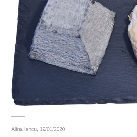
_____
Alina Iancu,
19/01/2020